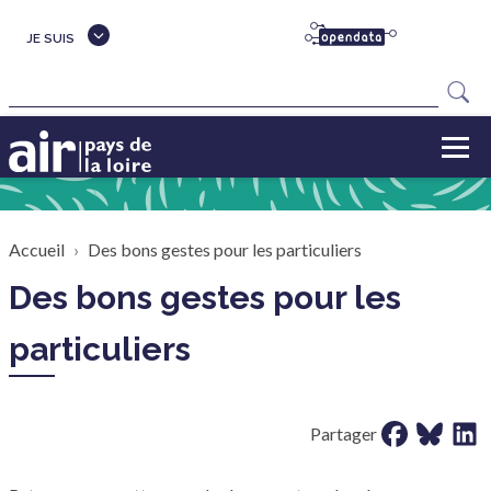
Aller au contenu principal
JE SUIS
Rechercher
Fil d'Ariane
Accueil
Des bons gestes pour les particuliers
Des bons gestes pour les
particuliers
Partager sur 
Partager 
Parta
Partager