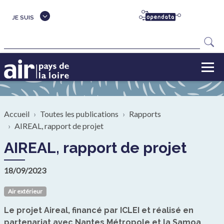
Aller au contenu principal
JE SUIS
Rechercher
Fil d'Ariane
Accueil
Toutes les publications
Rapports
AIREAL, rapport de projet
AIREAL, rapport de projet
18/09/2023
Air extérieur
Le projet Aireal, financé par ICLEI et réalisé en
partenariat avec Nantes Métropole et la Samoa,