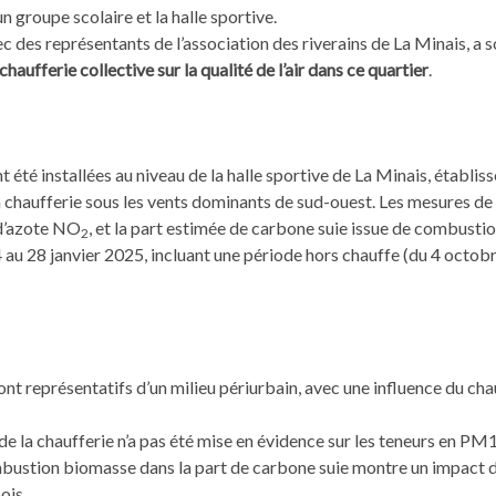
n groupe scolaire et la halle sportive.
 des représentants de l’association des riverains de La Minais, a sol
 chaufferie collective sur la qualité de l’air dans ce quartier
.
été installées au niveau de la halle sportive de La Minais, établi
a chaufferie sous les vents dominants de sud-ouest. Les mesures de
d’azote NO
, et la part estimée de carbone suie issue de combusti
2
au 28 janvier 2025, incluant une période hors chauffe (du 4 octo
ont représentatifs d’un milieu périurbain, avec une influence du cha
de la chaufferie n’a pas été mise en évidence sur les teneurs en PM
mbustion biomasse dans la part de carbone suie montre un impact
ois.