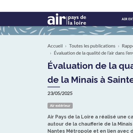
Aller au contenu principal
AIR EX
Fil d'Ariane
Accueil
Toutes les publications
Rapp
Évaluation de la qualité de l’air dans l
Évaluation de la qualité de l’air dans l’environnement de la chaufferie
de la Minais à Sain
23/05/2025
Air extérieur
Air Pays de la Loire a réalisé une 
autour de la chaufferie de la Mina
Nantes Métropole et en lien avec 