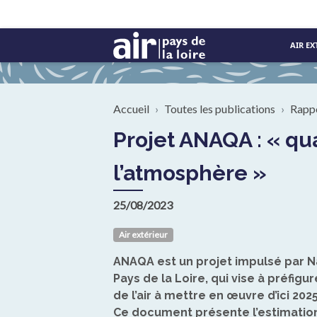
Aller au contenu principal
AIR EX
Fil d'Ariane
Accueil
Toutes les publications
Rapp
Projet ANAQA : « quantification de 8 actions sur les émissions à
l’atmosphère »
25/08/2023
Air extérieur
ANAQA est un projet impulsé par Na
Pays de la Loire, qui vise à préfigu
de l’air à mettre en œuvre d’ici 202
Ce document présente l’estimation