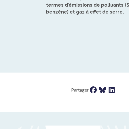
termes d’émissions de polluants (
benzène) et gaz à effet de serre.
Partager sur faceb
Partager sur b
Partager s
Partager