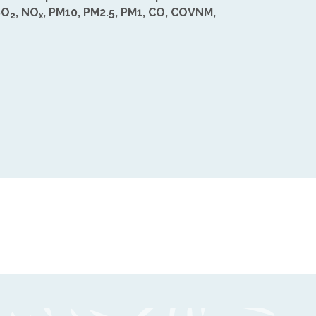
SO
, NO
, PM10, PM2.5, PM1, CO, COVNM,
2
x
ook
luesky
ur LinkedIn