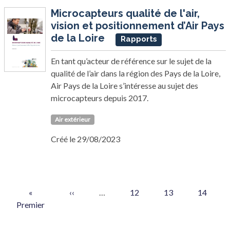
Microcapteurs qualité de l'air,
vision et positionnement d’Air Pays
de la Loire
Rapports
En tant qu’acteur de référence sur le sujet de la
qualité de l’air dans la région des Pays de la Loire,
Air Pays de la Loire s’intéresse au sujet des
microcapteurs depuis 2017.
Air extérieur
Créé le 29/08/2023
Pagination
Première page
Page précédente
Page
Page
Page
«
‹‹
…
12
13
14
Premier