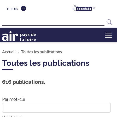
Aller au contenu principal
JE SUIS
Rechercher
Fil d'Ariane
Accueil
Toutes les publications
Toutes les publications
616 publications.
Par mot-clé